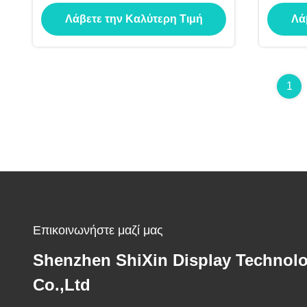
αυτοκίνητο IP65 αδιάβροχο
οθόν
Λάβετε την Καλύτερη Τιμή
Λά
1920
1
Επικοινωνήστε μαζί μας
Shenzhen ShiXin Display Technol
Co.,Ltd