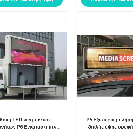
επίδειξη
θόνη LED κινητών και
P5 Εξωτερική πλήρ
ινήτων P6 Εγκαταστημένη
διπλής όψης οροφή