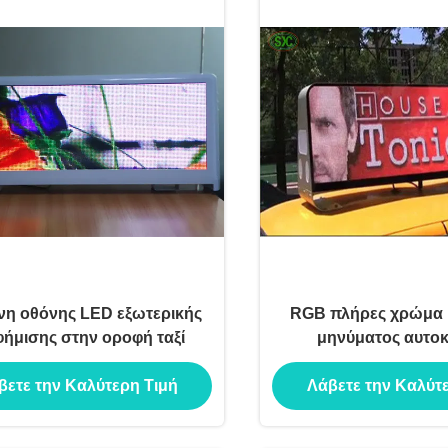
νη οθόνης LED εξωτερικής
RGB πλήρες χρώμα
φήμισης στην οροφή ταξί
μηνύματος αυτοκ
βετε την Καλύτερη Τιμή
Λάβετε την Καλύτ