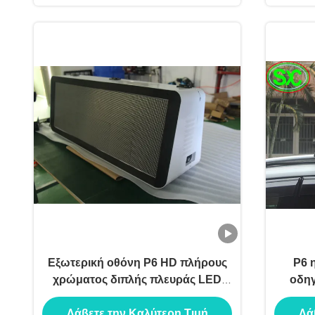
Εξωτερική οθόνη P6 HD πλήρους
P6 
χρώματος διπλής πλευράς LED
οδηγ
οθόνης οθόνης οθόνης IP65
οδη
Λάβετε την Καλύτερη Τιμή
Λά
αδιάβροχη
τηλε