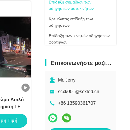
Επίδειξη σημαδιών των
οδηγήσεων αυτοκινήτων
Κρεμώντας επίδειξη των
οδηγήσεων
Επίδειξη των κινητών οδηγήσεων
φορτηγών
smd οδήγησε οθόνης
Επικοινωνήστε μαζί μας
Led πίστα
Επίδειξη αφισών οδηγήσεων
Mr. Jerry
Σταθερή οδηγημένη επίδειξη
scxk001@scxled.cn
Οθόνη των οδηγήσεων σφαιρών
ρώμα Διπλό
+86 13590361707
αφήμιση LED
κινήτου
ερη Τιμή
κή