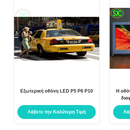
Εξωτερική οθόνη LED P5 P6 P10
Η οθό
δια
Λάβετε την Καλύτερη Τιμή
Λά