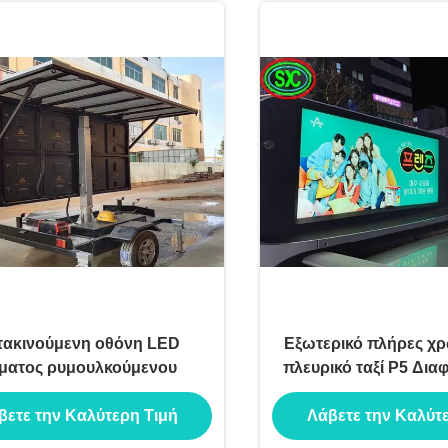
τακινούμενη οθόνη LED
Εξωτερικό πλήρες χ
ματος ρυμουλκούμενου
πλευρικό ταξί P5 Δι
οθόνη Οροφή αυτο
βετε την Καλύτερη Τιμή
Λάβετε την Καλύτ
Πυροσβεστι