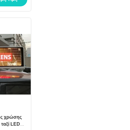
ης χρώσης
 ταξί LED