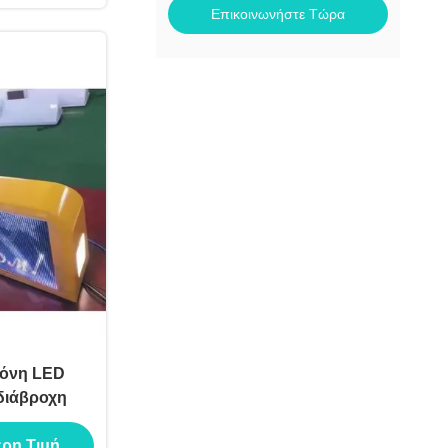
Επικοινωνήστε Τώρα
θόνη LED
Αδιάβροχη
ερη Τιμή