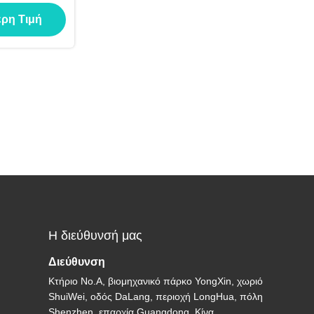
άβροχη
ερη Τιμή
Η διεύθυνσή μας
Διεύθυνση
Κτήριο No.A, βιομηχανικό πάρκο YongXin, χωριό
ShuiWei, οδός DaLang, περιοχή LongHua, πόλη
Shenzhen, επαρχία Guangdong, Κίνα