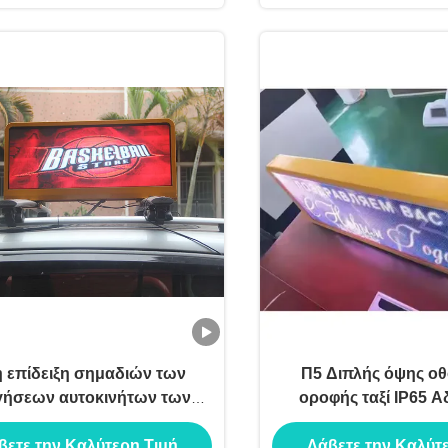
η επίδειξη σημαδιών των
Π5 Διπλής όψης ο
ήσεων αυτοκινήτων των
οροφής ταξί IP65 
γήσεων με τη στέγη ταξί
βετε την Καλύτερη Τιμή
Λάβετε την Καλύτ
χειρισμού 4G οδήγησε την