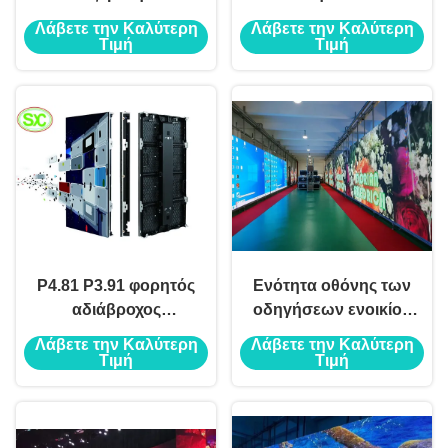
LED Σκηνής
Λάβετε την Καλύτερη
Λάβετε την Καλύτερη
Τιμή
Τιμή
P4.81 P3.91 φορητός
Ενότητα οθόνης των
αδιάβροχος
οδηγήσεων ενοικίου
τηλεοπτικός τοίχος
P3.91 επίδειξης των
Λάβετε την Καλύτερη
Λάβετε την Καλύτερη
επίδειξης ενοικίου
πλήρων οδηγήσεων
Τιμή
Τιμή
υπαίθριος εσωτερικός
χρώματος SMD
οδηγημένος
εσωτερικών