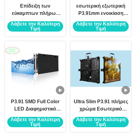
Επίδειξη των
εσωτερική εξωτερική
εύκαμπτων πλήρων
P3.91mm ενοικίαση
χρώματος οδηγήσεων
πλήρης χρώσης LED
Λάβετε την Καλύτερη
Λάβετε την Καλύτερη
ενοικίου για την
οθόνη SMD 2121
Τιμή
Τιμή
εκκλησία συναυλιών
2000Hz ανανεωτικό
αιθουσών
ρυθμό
συνεδριάσεων
P3.91 SMD Full Color
Ultra Slim P3.91 πλήρες
LED Διαφημιστικό
χρώμα Εσωτερικό
Βίντεο Μοντέλο Δείξης
500mm*500mm Υψηλό
Λάβετε την Καλύτερη
Λάβετε την Καλύτερη
250x250mm
ποσοστό ανανέωσης
Τιμή
Τιμή
Πίνακες οθόνης LED