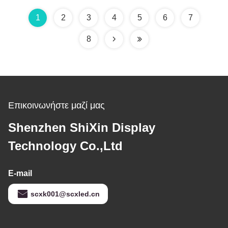
1
2
3
4
5
6
7
8
Επικοινωνήστε μαζί μας
Shenzhen ShiXin Display
Technology Co.,Ltd
E-mail
scxk001@scxled.cn