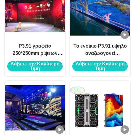
P3.91 γραφείο
Το ενοίκιο P3.91 υψηλό
250*250mm ρίψεων
αναζωογονεί
κύβων επίδειξης των
οδηγημένη την
Λάβετε την Καλύτερη
Λάβετε την Καλύτερη
οδηγήσεων ενοικίου
ποσοστό οθόνη για την
Τιμή
Τιμή
συναυλίας σκηνών
εκκλησία συναυλιών
αιθουσών
συνεδριάσεων