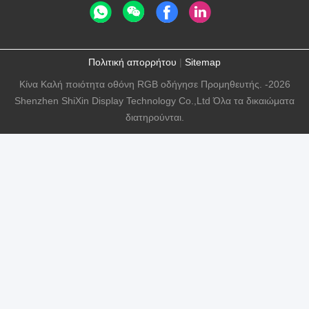
Πολιτική απορρήτου
|
Sitemap
Κίνα Καλή ποιότητα οθόνη RGB οδήγησε Προμηθευτής. -2026
Shenzhen ShiXin Display Technology Co.,Ltd Όλα τα δικαιώματα
διατηρούνται.