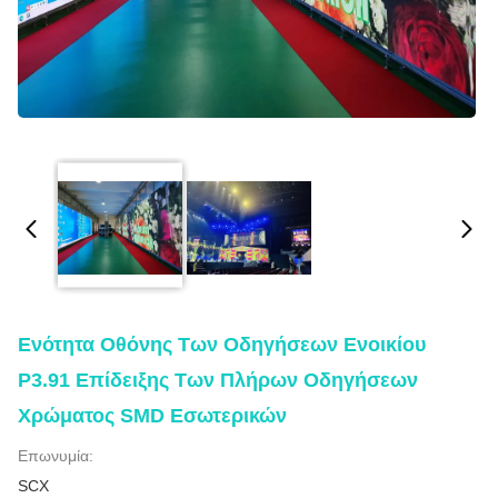
Ενότητα Οθόνης Των Οδηγήσεων Ενοικίου
P3.91 Επίδειξης Των Πλήρων Οδηγήσεων
Χρώματος SMD Εσωτερικών
Επωνυμία:
SCX