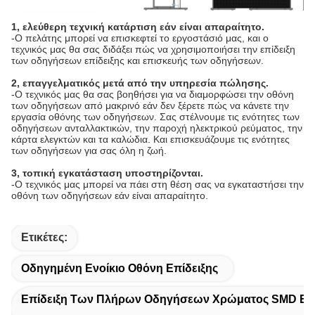
1, ελεύθερη τεχνική κατάρτιση εάν είναι απαραίτητο.
-Ο πελάτης μπορεί να επισκεφτεί το εργοστάσιό μας, και ο 
τεχνικός μας θα σας διδάξει πώς να χρησιμοποιήσει την επίδειξη 
των οδηγήσεων επίδειξης και επισκευής των οδηγήσεων.
2, επαγγελματικός μετά από την υπηρεσία πώλησης.
-Ο τεχνικός μας θα σας βοηθήσει για να διαμορφώσει την οθόνη 
των οδηγήσεων από μακρινό εάν δεν ξέρετε πώς να κάνετε την 
εργασία οθόνης των οδηγήσεων. Σας στέλνουμε τις ενότητες των 
οδηγήσεων ανταλλακτικών, την παροχή ηλεκτρικού ρεύματος, την 
κάρτα ελεγκτών και τα καλώδια. Και επισκευάζουμε τις ενότητες 
των οδηγήσεων για σας όλη η ζωή.
3, τοπική εγκατάσταση υποστηρίζονται.
-Ο τεχνικός μας μπορεί να πάει στη θέση σας να εγκαταστήσει την 
οθόνη των οδηγήσεων εάν είναι απαραίτητο.
4, τυπωμένη ύλη ΛΟΓΟΤΥΠΩΝ
-Μπορούμε να τυπώσουμε το ΛΟΓΟΤΥΠΟ ελεύθερο ακόμα κι αν 
Ετικέτες:
αγοράστε 1 κομμάτι.
Οδηγημένη Ενοίκιο Οθόνη Επίδειξης
Επίδειξη Των Πλήρων Οδηγήσεων Χρώματος SMD Εσ