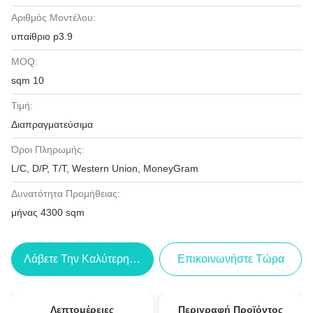
Αριθμός Μοντέλου:
υπαίθριο p3.9
MOQ:
sqm 10
Τιμή:
Διαπραγματεύσιμα
Όροι Πληρωμής:
L/C, D/P, T/T, Western Union, MoneyGram
Δυνατότητα Προμήθειας:
μήνας 4300 sqm
Λάβετε Την Καλύτερη Τιμή
Επικοινωνήστε Τώρα
Λεπτομέρειες
Περιγραφή Προϊόντος