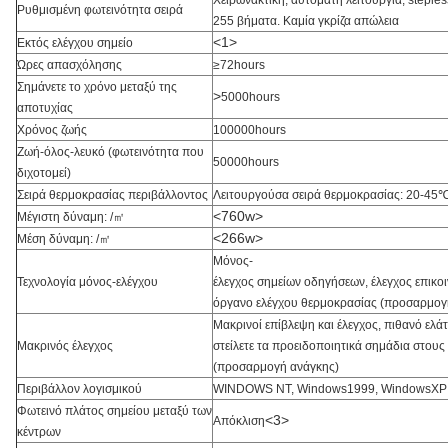
Χειρωνακτική, αυτόματη λειτουργία, steple
Ρυθμισμένη φωτεινότητα σειρά
255 βήματα. Καμία γκρίζα απώλεια
<1>
Εκτός ελέγχου σημείο
Ώρες απασχόλησης
≥72hours
Σημάνετε το χρόνο μεταξύ της
>
5000hours
αποτυχίας
Χρόνος ζωής
100000hours
Ζωή-όλος-λευκό (φωτεινότητα που
50000hours
διχοτομεί)
Σειρά θερμοκρασίας περιβάλλοντος
Λειτουργούσα σειρά θερμοκρασίας: 20-45
<760w>
Μέγιστη δύναμη: /㎡
<266w>
Μέση δύναμη: /㎡
Μόνος-
Τεχνολογία μόνος-ελέγχου
έλεγχος σημείων οδηγήσεων, έλεγχος επικο
όργανο ελέγχου θερμοκρασίας (προσαρμογ
Μακρινοί επίβλεψη και έλεγχος, πιθανό ελά
Μακρινός έλεγχος
στείλετε τα προειδοποιητικά σημάδια στους 
(προσαρμογή ανάγκης)
Περιβάλλον λογισμικού
WINDOWS NT, Windows1999, WindowsXP
Φωτεινό πλάτος σημείου μεταξύ των
<3>
Απόκλιση
κέντρων