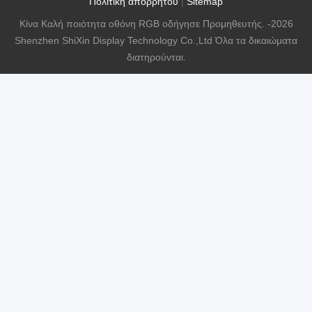
Πολιτική απορρήτου
|
Sitemap
Κίνα Καλή ποιότητα οθόνη RGB οδήγησε Προμηθευτής. -2026
Shenzhen ShiXin Display Technology Co.,Ltd Όλα τα δικαιώματα
διατηρούνται.