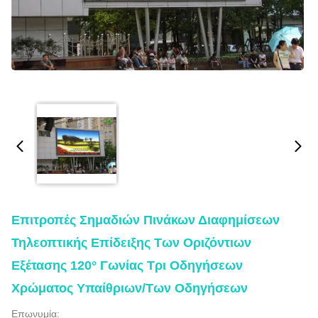
Επιτροπές Σημαδιών Πινάκων Διαφημίσεων
Τηλεοπτικής Επίδειξης Των Οριζόντιων
Εξέτασης 120° Γωνίας Τρι Οδηγήσεων
Χρώματος Υπαίθριων/των Οδηγήσεων
Επωνυμία: