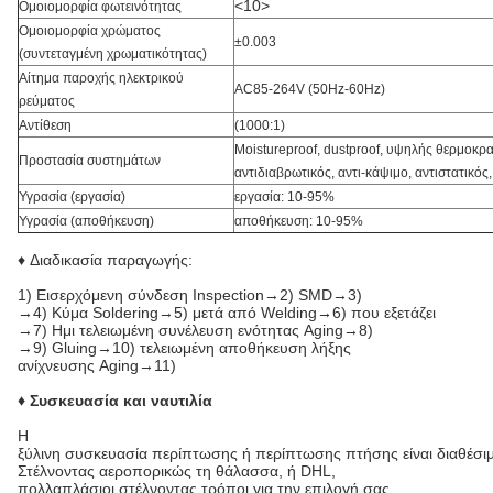
<10>
Ομοιομορφία φωτεινότητας
Ομοιομορφία χρώματος
±0.003
(συντεταγμένη χρωματικότητας)
Αίτημα παροχής ηλεκτρικού
AC85-264V (50Hz-60Hz)
ρεύματος
Αντίθεση
(1000:1)
Moistureproof, dustproof, υψηλής θερμοκρ
Προστασία συστημάτων
αντιδιαβρωτικός, αντι-κάψιμο, αντιστατικός,
Υγρασία (εργασία)
εργασία: 10-95%
Υγρασία (αποθήκευση)
αποθήκευση: 10-95%
♦ Διαδικασία παραγωγής:
1)
Εισερχόμενη σύνδεση Inspection→2) SMD→3)
→4) Κύμα Soldering→5) μετά από Welding→6) που εξετάζει
→7) Ημι τελειωμένη συνέλευση ενότητας Aging→8)
→9) Gluing→10) τελειωμένη αποθήκευση λήξης
ανίχνευσης Aging→11)
♦ Συσκευασία και ναυτιλία
Η
ξύλινη συσκευασία περίπτωσης ή περίπτωσης πτήσης είναι διαθέσι
Στέλνοντας αεροπορικώς τη θάλασσα, ή DHL,
πολλαπλάσιοι στέλνοντας τρόποι για την επιλογή σας.