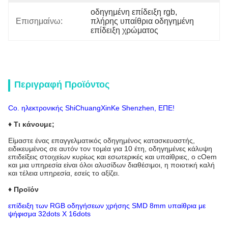
οδηγημένη επίδειξη rgb
, 
Επισημαίνω:
πλήρης υπαίθρια οδηγημένη 
επίδειξη χρώματος
Περιγραφή Προϊόντος
Co. ηλεκτρονικής ShiChuangXinKe Shenzhen, ΕΠΕ!
♦ Τι κάνουμε;
Είμαστε ένας επαγγελματικός οδηγημένος κατασκευαστής,
ειδικευμένος σε αυτόν τον τομέα για 10 έτη, οδηγημένες κάλυψη
επιδείξεις στοιχείων κυρίως και εσωτερικές και υπαίθριες, ο cOem
και μια υπηρεσία είναι όλοι αλυσίδων διαθέσιμοι, η ποιοτική καλή
και τέλεια υπηρεσία, εσείς το αξίζει.
♦ Προϊόν
επίδειξη των RGB οδηγήσεων χρήσης SMD 8mm υπαίθρια με
ψήφισμα 32dots Χ 16dots