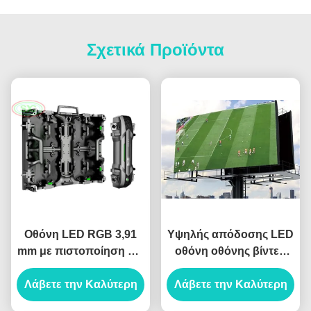
Σχετικά Προϊόντα
Οθόνη LED RGB 3,91
Υψηλής απόδοσης LED
mm με πιστοποίηση CE
οθόνη οθόνης βίντεο
CB FCC ISO RHSO
P2.5 P3 P4 P5 P6
Λάβετε την Καλύτερη
Λάβετε την Καλύτερη
εσωτερική εξωτερική
οθόνη οθόνης LED