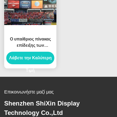
Ο υπαίθριος πίνακας
επίδειξης των
οδηγήσεων P10 SMD
Λάβετε την Καλύτερη
IP65 οδήγησε την
οθόνη για το δικαστήριο
7500Cd ποδοσφαίρου
Τιμή
Επικοινωνήστε μαζί μας
Shenzhen ShiXin Display
Technology Co.,Ltd