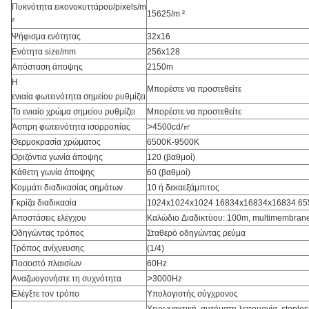
Πυκνότητα εικονοκυττάρου/pixels/m
15625/m ²
²
Ψήφισμα ενότητας
32x16
Ενότητα size/mm
256x128
Απόσταση άποψης
2150m
Η
Μπορέστε να προστεθείτε
ενιαία φωτεινότητα σημείου ρυθμίζει
Το ενιαίο χρώμα σημείου ρυθμίζει
Μπορέστε να προστεθείτε
>
Άσπρη φωτεινότητα ισορροπίας
4500cd/㎡
Θερμοκρασία χρώματος
6500K-9500K
Οριζόντια γωνία άποψης
120 (βαθμοί)
Κάθετη γωνία άποψης
60 (βαθμοί)
Κομμάτι διαδικασίας σημάτων
10 ή δεκαεξάμπιτος
Γκρίζα διαδικασία
1024x1024x1024 16834x16834x16834 6
Αποστάσεις ελέγχου
Καλώδιο Διαδικτύου: 100m, multimembrane
Οδηγώντας τρόπος
Σταθερό οδηγώντας ρεύμα
Τρόπος ανίχνευσης
(1/4)
Ποσοστό πλαισίων
60Hz
>
Αναζωογονήστε τη συχνότητα
3000Hz
Ελέγξτε τον τρόπο
Υπολογιστής σύγχρονος