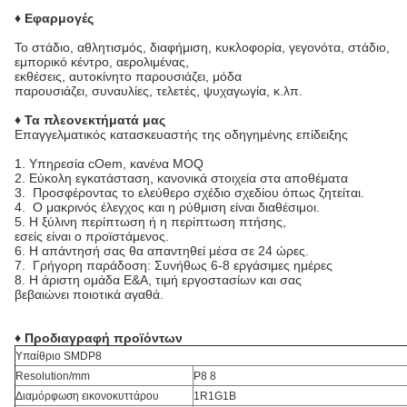
♦ Εφαρμογές
Το στάδιο, αθλητισμός, διαφήμιση, κυκλοφορία, γεγονότα, στάδιο,
εμπορικό κέντρο, αερολιμένας,
εκθέσεις, αυτοκίνητο παρουσιάζει, μόδα
παρουσιάζει, συναυλίες, τελετές, ψυχαγωγία, κ.λπ.
♦ Τα πλεονεκτήματά μας
Επαγγελματικός κατασκευαστής της οδηγημένης επίδειξης
1.
Υπηρεσία cOem, κανένα MOQ
2.
Εύκολη εγκατάσταση, κανονικά στοιχεία στα αποθέματα
3. Προσφέροντας το ελεύθερο σχέδιο σχεδίου όπως ζητείται.
4. Ο μακρινός έλεγχος και η ρύθμιση είναι διαθέσιμοι.
5.
Η ξύλινη περίπτωση ή η περίπτωση πτήσης,
εσείς είναι ο προϊστάμενος.
6.
Η απάντησή σας θα απαντηθεί μέσα σε 24 ώρες.
7. Γρήγορη παράδοση: Συνήθως 6-8 εργάσιμες ημέρες
8.
Η άριστη ομάδα Ε&Α, τιμή εργοστασίων και σας
βεβαιώνει ποιοτικά αγαθά.
♦ Προδιαγραφή προϊόντων
Υπαίθριο SMDP8
Resolution/mm
P8 8
Διαμόρφωση εικονοκυττάρου
1R1G1B