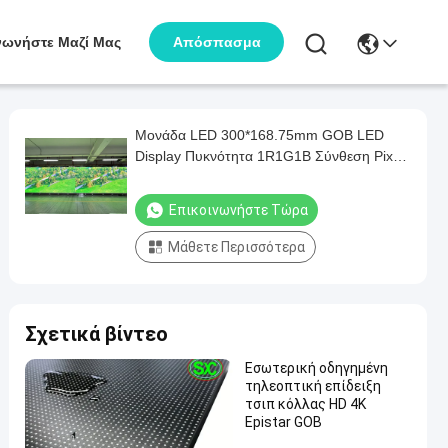
νωνήστε Μαζί Μας
Απόσπασμα
Μονάδα LED 300*168.75mm GOB LED
Display Πυκνότητα 1R1G1B Σύνθεση Pixel
427186 Dots/τ.μ.
Επικοινωνήστε Τώρα
Μάθετε Περισσότερα
Σχετικά βίντεο
Εσωτερική οδηγημένη
τηλεοπτική επίδειξη
τσιπ κόλλας HD 4K
Epistar GOB