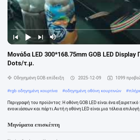
Μονάδα LED 300*168.75mm GOB LED Display 
Dots/τ.μ.
Οδηγημένη GOB επίδειξη
2025-12-09
1099 προβο
#
rgb οδηγημένη κουρτίνα
#
οδηγημένη οθόνη κουρτινών
#
πλήρ
Περιγραφή του προϊόντος: Η οθόνη GOB LED είναι ένα εξαιρετικ
ενοικιάσεων και πάρτι.Αυτή η οθόνη LED είναι μια τέλεια επιλογή 
Μηνύματα επισκέπτη