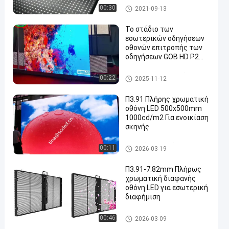
Οδηγημένη GOB επίδειξη
00:30
2021-09-13
Το στάδιο των
εσωτερικών οδηγήσεων
οθονών επιτροπής των
οδηγήσεων GOB HD P2
οδήγησε τον τηλεοπτικό
τοίχο επίδειξης για τα
Στάδιο οδήγησε οθόνες
00:22
2025-11-12
ζωντανά γεγονότα για το
γαμήλιο αρμόδιο για το
Π3.91 Πλήρης χρωματική
σχεδιασμό
οθόνη LED 500x500mm
1000cd/m2 Για ενοικίαση
σκηνής
Ενοικιάζεται οθόνη LED
00:11
2026-03-19
Π3.91-7.82mm Πλήρως
χρωματική διαφανής
οθόνη LED για εσωτερική
διαφήμιση
διαφανή οθόνη led
00:46
2026-03-09