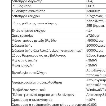
Λειτουργία σάρωσης
(1/4)
Ρυθμός καρέ
60Hz
Συχνότητα ανανέωσης
>3000Hz
Λειτουργία ελέγχου
Σύγχρονος υ
Χειροκίνητη,
Εύρος ρύθμισης φωτεινότητας
255 βήματα. 
Εκτός σημείου ελέγχου
<1>
Ώρες εργασίας
≥72ώρες
Μέσος χρόνος μεταξύ βλαβών
>5000ώρες
Διάρκεια ζωής
100000ώρες
Διάρκεια ζωής-όλα-λευκά(μείωση φωτεινότητας)
50000ώρες
Εύρος θερμοκρασίας περιβάλλοντος
Εύρος θερμο
Μέγιστη ισχύς:/㎡
<950W
Μέση ισχύς:/㎡
<350W
Αυτοέλεγχος 
Τεχνολογία αυτοελέγχου
παρακολούθη
Απομακρυσμέ
Απομακρυσμένη παρακολούθηση
αποστολή πρ
Περιβάλλον λογισμικού
WindowsNT,
Πλάτος φωτεινού σημείου μεταξύ κέντρων
Απόκλιση<3
Ομοιομορφία φωτεινότητας
<10%
Ομοιομορφία χρώματος(χρωματική συντεταγμένη)
±0.003