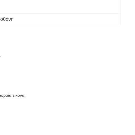
 οθόνη
r
ωραία εικόνα.