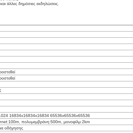
 και άλλες δημόσιες εκδηλώσεις.
ροστεθεί
ροστεθεί
K
1024 16834x16834x16834 65536x65536x65536
ernet:100m, πολυμεμβράνη:500m, μονοφίλμ:2km
μα οδήγησης