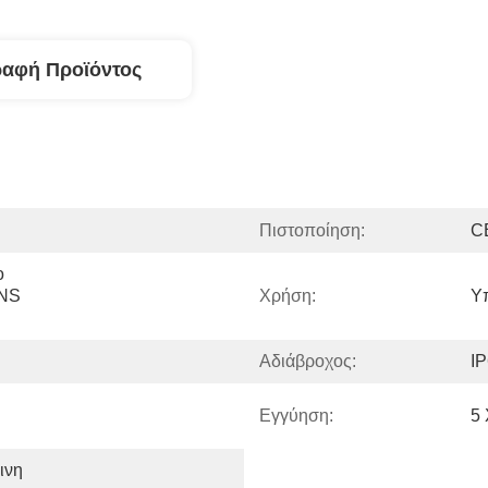
ραφή Προϊόντος
Πιστοποίηση:
C
 
NS 
Χρήση:
Υ
Αδιάβροχος:
I
Εγγύηση:
5 
νη 