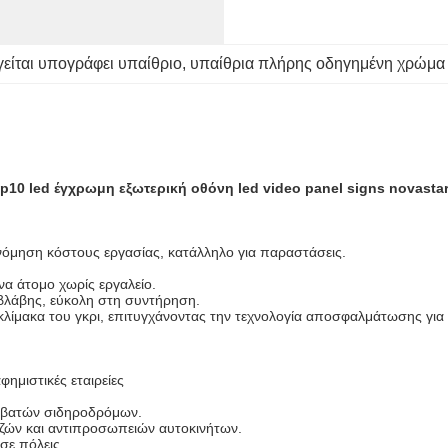
είται υπογράφει υπαίθριο
, 
υπαίθρια πλήρης οδηγημένη χρώμα
p10 led έγχρωμη εξωτερική οθόνη led video panel signs novasta
ονόμηση κόστους εργασίας, κατάλληλο για παραστάσεις.
να άτομο χωρίς εργαλείο.
 βλάβης, εύκολη στη συντήρηση.
λίμακα του γκρι, επιτυγχάνοντας την τεχνολογία αποσφαλμάτωσης για 
φημιστικές εταιρείες
πιβατών σιδηροδρόμων.
ζών και αντιπροσωπειών αυτοκινήτων.
σε πόλεις.