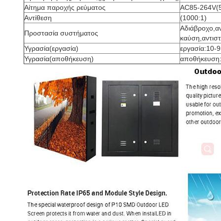
Αίτημα παροχής ρεύματος
AC85-264V(
Αντίθεση
(1000:1)
Αδιάβροχο,αν
Προστασία συστήματος
καύση,αντιστ
Υγρασία(εργασία)
εργασία:10-
Υγρασία(αποθήκευση)
αποθήκευση