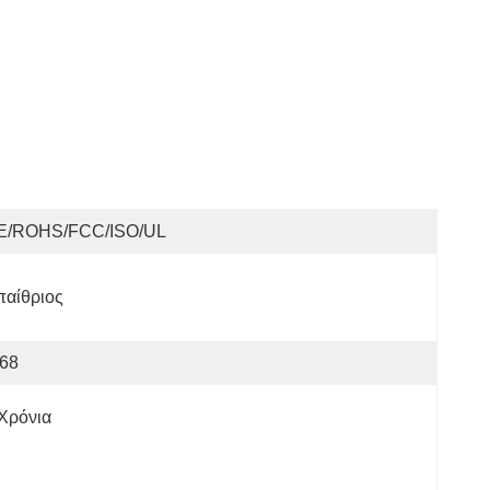
E/ROHS/FCC/ISO/UL
παίθριος
P68
Χρόνια