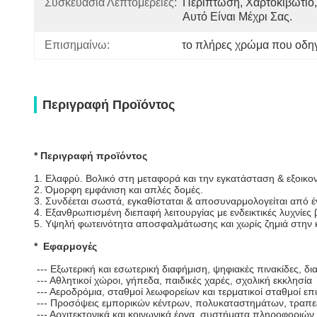
Συσκευασία Λεπτομέρειες:
Περίπτωση, Χαρτοκιβώτιο, 
Αυτό Είναι Μέχρι Σας.
Επισημαίνω:
το πλήρες χρώμα που οδηγ
Περιγραφή Προϊόντος
* Περιγραφή προϊόντος
1. Ελαφρύ. Βολικό στη μεταφορά και την εγκατάσταση & εξοικ
2. Όμορφη εμφάνιση και απλές δομές.
3. Συνδέεται σωστά, εγκαθίσταται & αποσυναρμολογείται από έ
4. Εξανθρωπισμένη διεπαφή λειτουργίας με ενδεικτικές λυχνίες
5. Υψηλή φωτεινότητα αποσφαλμάτωσης και χωρίς ζημιά στην κ
* Εφαρμογές
--- Εξωτερική και εσωτερική διαφήμιση, ψηφιακές πινακίδες, δια
--- Αθλητικοί χώροι, γήπεδα, παιδικές χαρές, σχολική εκκλησία
--- Αεροδρόμια, σταθμοί λεωφορείων και τερματικοί σταθμοί ε
--- Προσόψεις εμπορικών κέντρων, πολυκαταστημάτων, τραπε
--- Αρχιτεκτονικά και κοινωνικά έργα, συστήματα πληροφοριών 