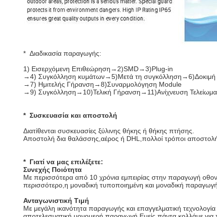
* Διαδικασία παραγωγής:
1) Εισερχόμενη Επιθεώρηση→2)SMD→3)Plug-in
→4) Συγκόλληση κυμάτων→5)Μετά τη συγκόλληση→6)Δοκιμή
→7) Ημιτελής Γήρανση→8)Συναρμολόγηση Module
→9) Συγκόλληση→10)Τελική Γήρανση→11)Ανίχνευση Τελείωμ
* Συσκευασία και αποστολή
Διατίθενται συσκευασίες ξύλινης θήκης ή θήκης πτήσης.
Αποστολή δια θαλάσσης,αέρος ή DHL,πολλοί τρόποι αποστολής
* Γιατί να μας επιλέξετε:
Συνεχής Ποιότητα
Με περισσότερα από 10 χρόνια εμπειρίας στην παραγωγή οθονών
περισσότερο,η μοναδική τυποποιημένη και μοναδική παραγωγή
Ανταγωνιστική Τιμή
Με μεγάλη ικανότητα παραγωγής και επαγγελματική τεχνολογία
αποτελεσματική μονομερή παραγωγή.Εμείς πάντα κολλάμε για τ