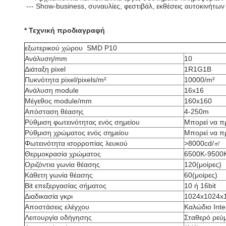
--- Show-business, συναυλίες, φεστιβάλ, εκθέσεις αυτοκινήτων
* Τεχνική προδιαγραφή
εξωτερικού χώρου SMD P10
Ανάλυση/mm
10
Διάταξη pixel
1R1G1B
Πυκνότητα pixel/pixels/m²
10000/m²
Ανάλυση module
16x16
Μέγεθος module/mm
160x160
Απόσταση θέασης
4-250m
Ρύθμιση φωτεινότητας ενός σημείου
Μπορεί να π
Ρύθμιση χρώματος ενός σημείου
Μπορεί να π
Φωτεινότητα ισορροπίας λευκού
>8000cd/㎡
Θερμοκρασία χρώματος
6500K-9500
Οριζόντια γωνία θέασης
120(μοίρες)
Κάθετη γωνία θέασης
60(μοίρες)
Bit επεξεργασίας σήματος
10 ή 16bit
Διαδικασία γκρι
1024x1024x
Αποστάσεις ελέγχου
Καλώδιο Int
Λειτουργία οδήγησης
Σταθερό ρεύ