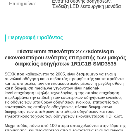
Ενότητα οθόνης οδηγήσεων
, 
Επισημαίνω:
Ένδειξη LED λειτουργική μονάδα
Περιγραφή Προϊόντος
Πίσσα 6mm πυκνότητα 27778dots/sqm
εικονοκυττάρου ενότητας επιτροπής των μακράς
διαρκείας οδηγήσεων 1R1G1B SMD3535
SCXK που καθιερώνεται το 2005, είναι δεσμευμένο να είναι η
συνολικά οδήγηση και ο σεβαστός προμηθευτής για τα προϊόντα
και τις υπηρεσίες των οπτικοακουστικών μέσων, η μεγάλη οθόνη
και η διαφήμιση media.we γεγονότων είναι national-
level επιχείρηση υψηλής τεχνολογίας, η της οποίας επιχείρηση
περιλαμβάνει την επίδειξη των εσωτερικών οδηγήσεων ενοικίου,
τις οθόνες των υπαίθριων οδηγήσεων ενοικίου, επιτροπές των
εσωτερικών τις σταθερές οδηγήσεων, πίνακα διαφημίσεων
διαφήμισης των υπαίθριων το σταθερό οδηγήσεων και τους
τηλεοπτικούς τοίχους των οδηγήσεων εικονοκυττάρου HD, κ.λπ.
Μέχρι τούδε, πάνω από 100 άτομα απασχολούνται στην έδρα της
επιχείρησης, και περισσότερα από 2 εργοστάσια είναι οργάνωση