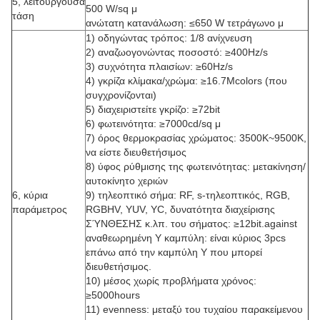
5, λειτουργούσα
500 W/sq μ
τάση
ανώτατη κατανάλωση: ≤650 W τετράγωνο μ
1) οδηγώντας τρόπος: 1/8 ανίχνευση
2) αναζωογονώντας ποσοστό: ≥400Hz/s
3) συχνότητα πλαισίων: ≥60Hz/s
4) γκρίζα κλίμακα/χρώμα: ≥16.7Mcolors (που
συγχρονίζονται)
5) διαχειριστείτε γκρίζο: ≥72bit
6) φωτεινότητα: ≥7000cd/sq μ
7) όρος θερμοκρασίας χρώματος: 3500K~9500K,
να είστε διευθετήσιμος
8) ύφος ρύθμισης της φωτεινότητας: μετακίνηση/
αυτοκίνητο χεριών
6, κύρια
9) τηλεοπτικό σήμα: RF, s-τηλεοπτικός, RGB,
παράμετρος
RGBHV, YUV, YC, δυνατότητα διαχείρισης
ΣΎΝΘΕΣΗΣ κ.λπ. του σήματος: ≥12bit.against
αναθεωρημένη Υ καμπύλη: είναι κύριος 3pcs
επάνω από την καμπύλη Υ που μπορεί
διευθετήσιμος.
10) μέσος χωρίς προβλήματα χρόνος:
≥5000hours
11) evenness: μεταξύ του τυχαίου παρακείμενου