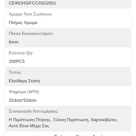
CE/ROHS/FCC/ISO2001
Χρώμα Τσιπ Σωλήνων:
Πλήρες Χρώμα
Πίσσα Εικονοκυττάρου:
6mm
Ενότητα Qty:
200PCS
Τύπος:
Ελεύθερη Στάση
Ψήφισμα (W*H):
32dots*32dots
Συσκευασία Λεπτομέρειες:
Η Περίπτωση Πτήσης, Ξύλινη Περίπτωση, Χαρτοκιβώτιο, 
Αυτό Είναι Μέχρι Σας.