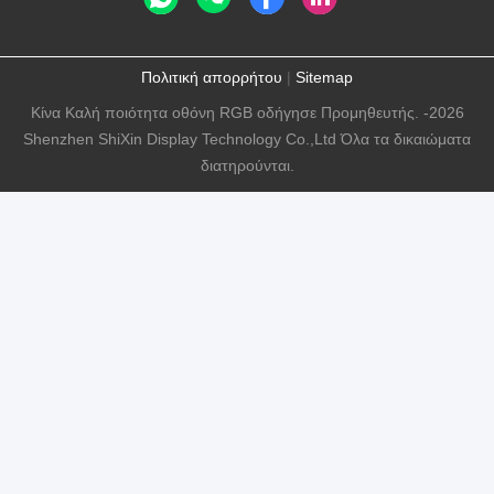
Πολιτική απορρήτου
|
Sitemap
Κίνα Καλή ποιότητα οθόνη RGB οδήγησε Προμηθευτής. -2026
Shenzhen ShiXin Display Technology Co.,Ltd Όλα τα δικαιώματα
διατηρούνται.