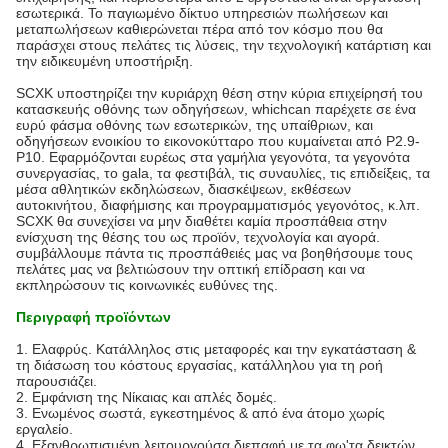
εσωτερικά. Το παγιωμένο δίκτυο υπηρεσιών πωλήσεων και
μεταπωλήσεων καθιερώνεται πέρα από τον κόσμο που θα
παράσχει στους πελάτες τις λύσεις, την τεχνολογική κατάρτιση και
την ειδικευμένη υποστήριξη.
SCXK υποστηρίζει την κυριάρχη θέση στην κύρια επιχείρησή του
κατασκευής οθόνης των οδηγήσεων, whichcan παρέχετε σε ένα
ευρύ φάσμα οθόνης των εσωτερικών, της υπαίθριων, και
οδηγήσεων ενοικίου το εικονοκύτταρο που κυμαίνεται από P2.9-
P10. Εφαρμόζονται ευρέως στα γαμήλια γεγονότα, τα γεγονότα
συνεργασίας, το gala, τα φεστιβάλ, τις συναυλίες, τις επιδείξεις, τα
μέσα αθλητικών εκδηλώσεων, διασκέψεων, εκθέσεων
αυτοκινήτου, διαφήμισης και προγραμματισμός γεγονότος, κ.λπ.
SCXK θα συνεχίσει να μην διαθέτει καμία προσπάθεια στην
ενίσχυση της θέσης του ως προϊόν, τεχνολογία και αγορά.
συμβάλλουμε πάντα τις προσπάθειές μας να βοηθήσουμε τους
πελάτες μας να βελτιώσουν την οπτική επίδραση και να
εκπληρώσουν τις κοινωνικές ευθύνες της.
Περιγραφή προϊόντων
1.
Ελαφρύς. Κατάλληλος στις μεταφορές και την εγκατάσταση &
τη διάσωση του κόστους εργασίας, κατάλληλου για τη ροή
παρουσιάζει.
2. Εμφάνιση της Νίκαιας και απλές δομές.
3. Ενωμένος σωστά, εγκεστημένος & από ένα άτομο χωρίς
εργαλείο.
4. Εξανθρωπισμένη λειτουργούσα διεπαφή με τα φω'τα δεικτών