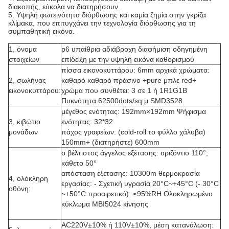
διακοπής, εύκολα να διατηρήσουν.
5. Υψηλή φωτεινότητα διόρθωσης και καμία ζημία στην γκρίζα
κλίμακα, που επιτυγχάνει την τεχνολογία διόρθωσης για τη
συμπαθητική εικόνα.
1, όνομα
p6 υπαίθρια αδιάβροχη διαφήμιση οδηγημένη
στοιχείων
επίδειξη με την υψηλή εικόνα καθορισμού
πίσσα εικονοκυττάρου: 6mm αρχικά χρώματα:
2, σωλήνας
καθαρό καθαρό πράσινο +pure μπλε red+
εικονοκυττάρου:
χρώμα που συνθέτει: 3 σε 1 ή 1R1G1B
Πυκνότητα 62500dots/sq μ SMD3528
μέγεθος ενότητας: 192mm×192mm Ψήφισμα
3, κιβώτιο
ενότητας: 32*32
μονάδων
πάχος γραφείων: (cold-roll το φύλλο χάλυβα)
150mm+ (διατηρήστε) 600mm
ο βέλτιστος άγγελος εξέτασης: οριζόντιο 110°,
κάθετο 50°
απόσταση εξέτασης: 10300m θερμοκρασία
4, ολόκληρη
εργασίας: - Σχετική υγρασία 20°C~+45°C (- 30°C
οθόνη:
~+50°C προαιρετικό): ≤95%RH Ολοκληρωμένο
κύκλωμα MBI5024 κίνησης
AC220V±10% ή 110V±10%, μέση κατανάλωση: