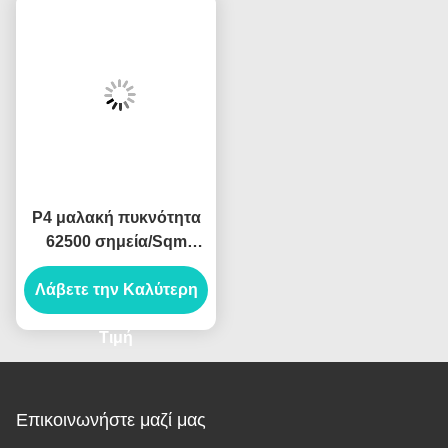
P4 μαλακή πυκνότητα
62500 σημεία/Sqm
εικονοκυττάρου
Λάβετε την Καλύτερη
ενοικίου ενότητας Hd
εύκαμπτη πλήρης
οδηγημένη χρώμα
Τιμή
Επικοινωνήστε μαζί μας