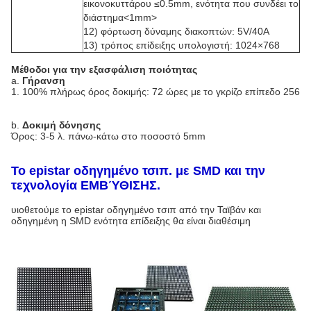
εικονοκυττάρου ≤0.5mm, ενότητα που συνδέει το
διάστημα<1mm>
12) φόρτωση δύναμης διακοπτών: 5V/40A
13) τρόπος επίδειξης υπολογιστή: 1024×768
Μέθοδοι για την εξασφάλιση ποιότητας
a.
Γήρανση
1.
100% πλήρως όρος δοκιμής: 72 ώρες με το γκρίζο επίπεδο 256
b.
Δοκιμή δόνησης
Όρος: 3-5 λ. πάνω-κάτω στο ποσοστό 5mm
Το epistar οδηγημένο τσιπ. με SMD και την
τεχνολογία ΕΜΒΎΘΙΣΗΣ.
υιοθετούμε το epistar οδηγημένο τσιπ από την Ταϊβάν και
οδηγημένη η SMD ενότητα επίδειξης θα είναι διαθέσιμη